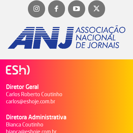
Diretor Geral
Carlos Roberto Coutinho
carlos@eshoje.com.br
Diretora Administrativa
Bianca Coutinho
bianca@eshoje.com.br