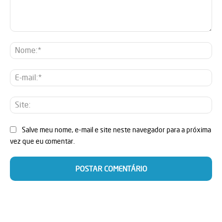
Comentário:
No
E-
mai
Sit
Salve meu nome, e-mail e site neste navegador para a próxima
vez que eu comentar.