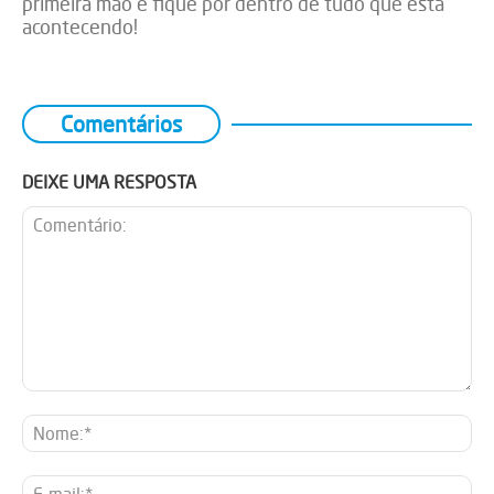
primeira mão e fique por dentro de tudo que está
acontecendo!
Comentários
DEIXE UMA RESPOSTA
Comentário:
No
E-