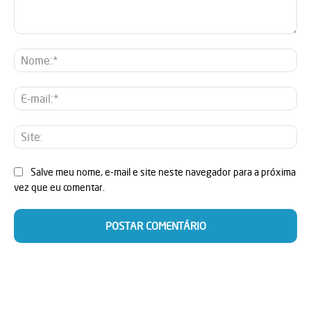
Comentário:
No
E-
mai
Sit
Salve meu nome, e-mail e site neste navegador para a próxima
vez que eu comentar.