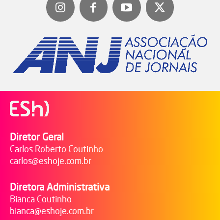
Diretor Geral
Carlos Roberto Coutinho
carlos@eshoje.com.br
Diretora Administrativa
Bianca Coutinho
bianca@eshoje.com.br