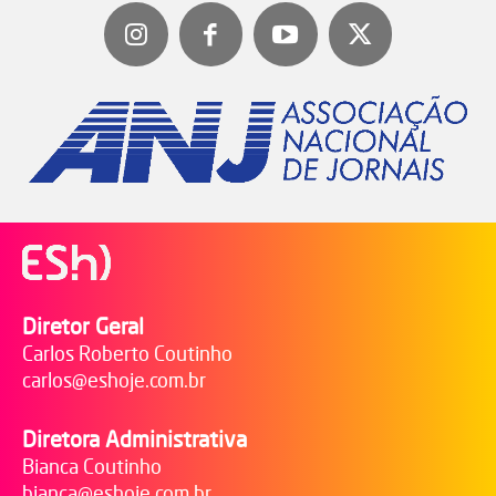
Diretor Geral
Carlos Roberto Coutinho
carlos@eshoje.com.br
Diretora Administrativa
Bianca Coutinho
bianca@eshoje.com.br