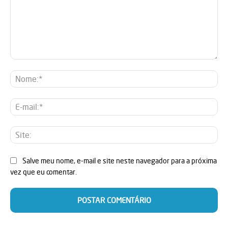
Comentário:
No
E-
mai
Sit
Salve meu nome, e-mail e site neste navegador para a próxima
vez que eu comentar.