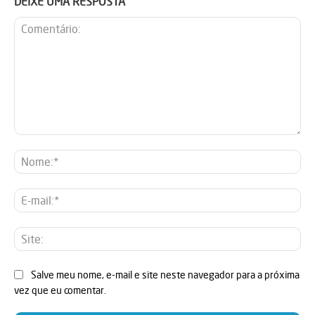
DEIXE UMA RESPOSTA
Comentário:
No
E-
mai
Sit
Salve meu nome, e-mail e site neste navegador para a próxima
vez que eu comentar.