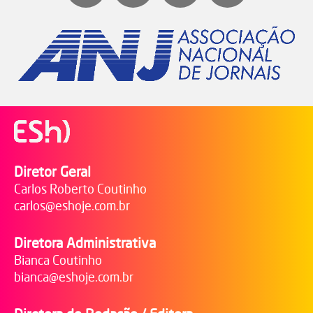
Diretor Geral
Carlos Roberto Coutinho
carlos@eshoje.com.br
Diretora Administrativa
Bianca Coutinho
bianca@eshoje.com.br