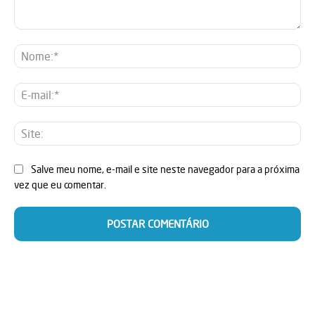
Comentário:
No
E-
mai
Sit
Salve meu nome, e-mail e site neste navegador para a próxima
vez que eu comentar.