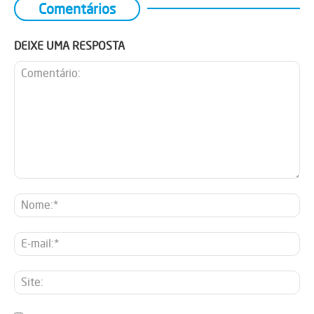
Comentários
DEIXE UMA RESPOSTA
Comentário:
No
E-
mai
Sit