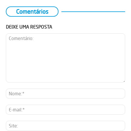
Comentários
DEIXE UMA RESPOSTA
Comentário:
No
E-
mai
Sit