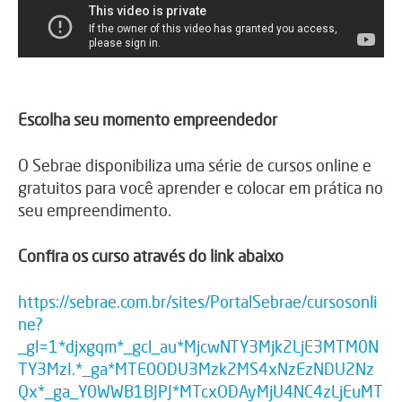
Escolha seu momento empreendedor
O Sebrae disponibiliza uma série de cursos online e
gratuitos para você aprender e colocar em prática no
seu empreendimento.
Confira os curso através do link abaixo
https://sebrae.com.br/sites/PortalSebrae/cursosonli
ne?
_gl=1*djxgqm*_gcl_au*MjcwNTY3Mjk2LjE3MTM0N
TY3MzI.*_ga*MTE0ODU3Mzk2MS4xNzEzNDU2Nz
Qx*_ga_Y0WWB1BJPJ*MTcxODAyMjU4NC4zLjEuMT