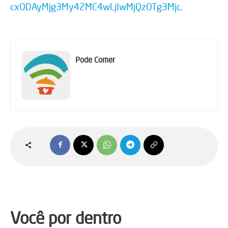
cxODAyMjg3My42MC4wLjIwMjQzOTg3Mjc.
Pode Comer
Você por dentro