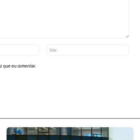
E-
Site:
mail:*
ez que eu comentar.