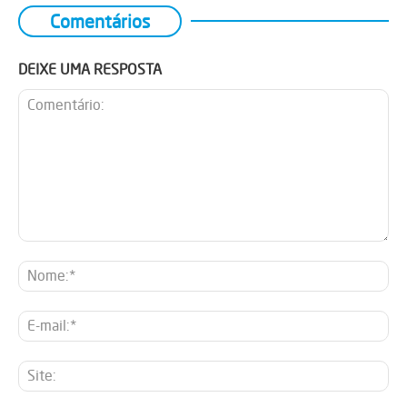
Comentários
DEIXE UMA RESPOSTA
Comentário:
No
E-
mai
Sit