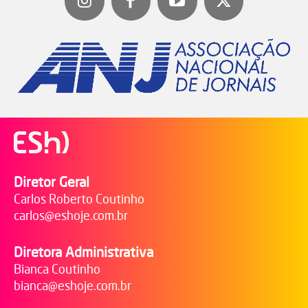
Diretor Geral
Carlos Roberto Coutinho
carlos@eshoje.com.br
Diretora Administrativa
Bianca Coutinho
bianca@eshoje.com.br