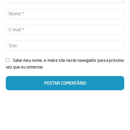
Comentário:
No
E-
mai
Sit
Salve meu nome, e-mail e site neste navegador para a próxima
vez que eu comentar.