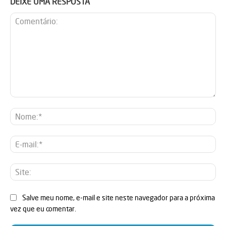
DEIXE UMA RESPOSTA
Comentário:
No
E-
mai
Sit
Salve meu nome, e-mail e site neste navegador para a próxima
vez que eu comentar.