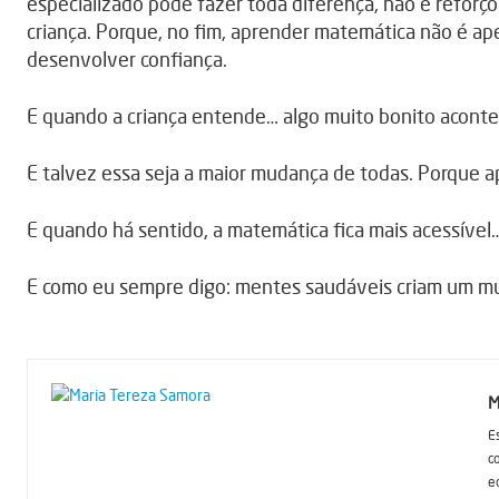
especializado pode fazer toda diferença, não é reforç
criança. Porque, no fim, aprender matemática não é apen
desenvolver confiança.
E quando a criança entende… algo muito bonito acontece
E talvez essa seja a maior mudança de todas. Porque ap
E quando há sentido, a matemática fica mais acessível…
E como eu sempre digo: mentes saudáveis criam um m
M
E
c
e