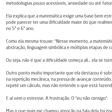
metodologias pouco acessíveis, ansiedade ou até fato
Ela explica que a matemática exige uma base bem estru
pode parecer ter uma dificuldade maior do que realme
no 5º e 6º ano.
Como ela mesma trouxe: “Nesse momento, a matemática 
abstração, linguagem simbólica e múltiplas etapas de ra
Ou seja, não é que a dificuldade começa ali… ela se torna
Outro ponto muito importante que ela destacou é sobr
na repetição mecânica, na pressa de avançar conteúdo
repetir um cálculo, mas não entende o que está fazend
E aí vem o estresse. A frustração. O “eu não consigo”.
Mas o que mais me chamou atenção na fala dela foi isso