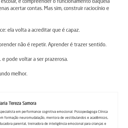
o escolar, é compreender o funcionamento daquela
as acertar contas. Mas sim, construir raciocínio e
: ela volta a acreditar que é capaz.
render não é repetir. Aprender é trazer sentido.
 e pode voltar a ser prazerosa.
undo melhor.
aria Tereza Samora
specialista em performance cognitiva emocional. Psicopedagoga Clínica
om formação neuromudalação, mentora de vestibulandos e acadêmicos,
ducadora parental, treinadora de inteligência emocional para crianças e