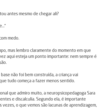
utou antes mesmo de chegar ali?
e…”
 com medo.
empo, mas lembro claramente do momento em que
alvez aqui esteja um ponto importante: nem sempre é
são.
ase não foi bem construída, a criança vai
ue tudo começa a fazer menos sentido.
sional que admiro muito, a neuropsicopedagoga Sara
entes e discalculia. Segundo ela, é importante
tas vezes, o que vemos são lacunas de aprendizagem,