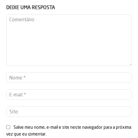
DEIXE UMA RESPOSTA
Comentário:
No
E-
mai
Sit
Salve meu nome, e-mail e site neste navegador para a próxima
vez que eu comentar.