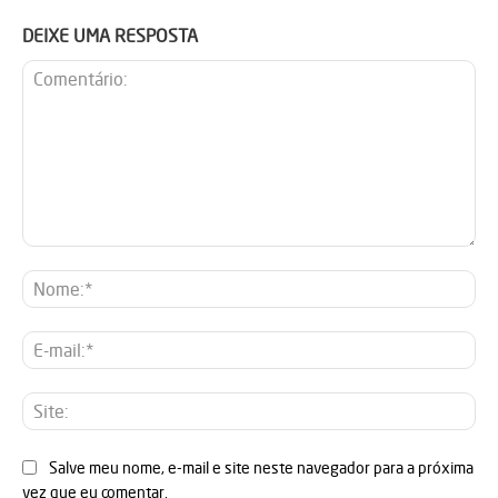
DEIXE UMA RESPOSTA
Comentário:
No
E-
mai
Sit
Salve meu nome, e-mail e site neste navegador para a próxima
vez que eu comentar.