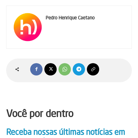
d
o
Pedro Henrique Caetano
r
d
e
á
u
d
i
o
Você por dentro
Receba nossas últimas notícias em