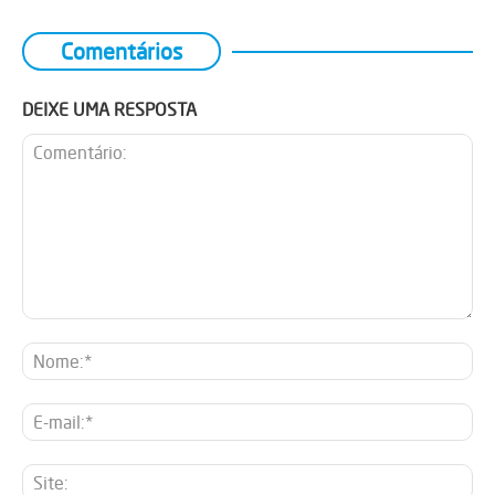
Comentários
DEIXE UMA RESPOSTA
Comentário:
No
E-
mai
Sit