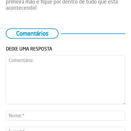
primeira mão e fique por dentro de tudo que está
acontecendo!
Comentários
DEIXE UMA RESPOSTA
Comentário:
No
E-