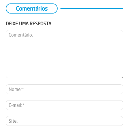
Comentários
DEIXE UMA RESPOSTA
Comentário:
No
E-
mai
Sit