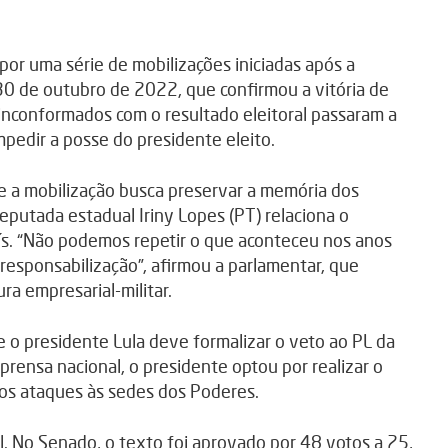
or uma série de mobilizações iniciadas após a
 30 de outubro de 2022, que confirmou a vitória de
s inconformados com o resultado eleitoral passaram a
pedir a posse do presidente eleito.
e a mobilização busca preservar a memória dos
eputada estadual Iriny Lopes (PT) relaciona o
ís. “Não podemos repetir o que aconteceu nos anos
esponsabilização”, afirmou a parlamentar, que
ra empresarial-militar.
 o presidente Lula deve formalizar o veto ao PL da
rensa nacional, o presidente optou por realizar o
aos ataques às sedes dos Poderes.
. No Senado, o texto foi aprovado por 48 votos a 25,