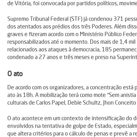
de Vitória, foi convocada por partidos políticos, movim
Supremo Tribunal Federal (STF) já condenou 371 pessoa
dos atentados aos prédios dos três Poderes. Além diss
graves e fizeram acordo com o Ministério Público Fede
responsabilizados até o momento. Dos mais de 1,4 mil 
relacionados aos ataques à democracia, 185 permanece
condenado a 27 anos e três meses e preso na Superinte
O ato
De acordo com os organizadores, a concentração está pr
ato às 18h. A mobilização terá como mote “Sem anistia
culturais de Carlos Papel, Debie Schultz, Jhon Conceit
O ato acontece em um contexto de intensificação do d
envolvidos na tentativa de golpe de Estado, especial
que altera critérios para o cálculo de penas e prevê a