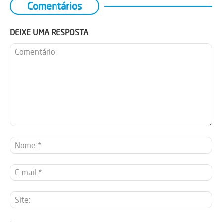
Comentários
DEIXE UMA RESPOSTA
Comentário:
No
E-
mai
Sit