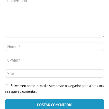
Comentário:
No
E-
mai
Sit
Salve meu nome, e-mail e site neste navegador para a próxima
vez que eu comentar.