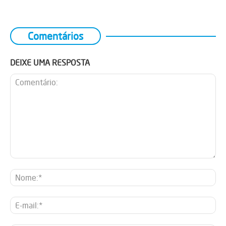
Comentários
DEIXE UMA RESPOSTA
Comentário:
No
E-
mai