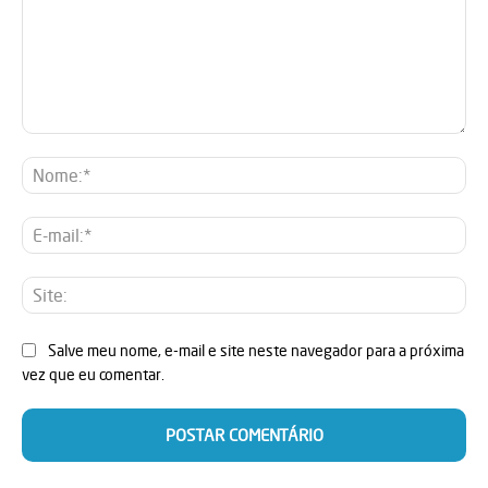
Comentário:
No
E-
mai
Sit
Salve meu nome, e-mail e site neste navegador para a próxima
vez que eu comentar.