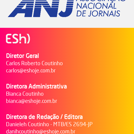
Diretor Geral
Carlos Roberto Coutinho
carlos@eshoje.com.br
Diretora Administrativa
Bianca Coutinho
bianca@eshoje.com.br
Diretora de Redação / Editora
Danieleh Coutinho - MTB/ES 2694-JP
danihcoutinho@eshoje.com.br