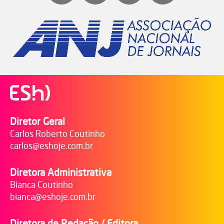
Diretor Geral
Carlos Roberto Coutinho
carlos@eshoje.com.br
Diretora Administrativa
Bianca Coutinho
bianca@eshoje.com.br
Diretora de Redação / Editora