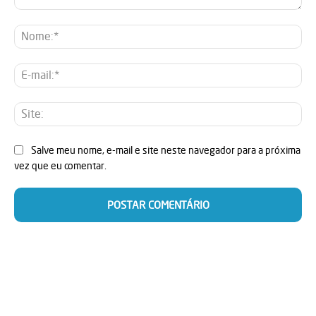
Comentário:
No
E-
mai
Sit
Salve meu nome, e-mail e site neste navegador para a próxima
vez que eu comentar.