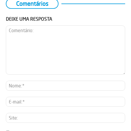
Comentários
DEIXE UMA RESPOSTA
Comentário:
No
E-
mai
Sit