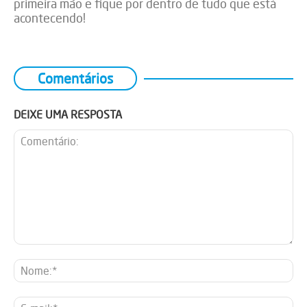
primeira mão e fique por dentro de tudo que está
acontecendo!
Comentários
DEIXE UMA RESPOSTA
Comentário:
No
E-