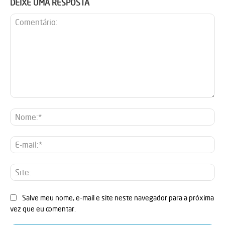
DEIXE UMA RESPOSTA
Comentário:
No
E-
mai
Sit
Salve meu nome, e-mail e site neste navegador para a próxima
vez que eu comentar.