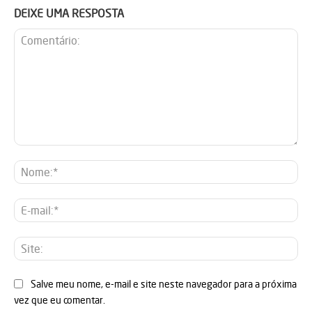
DEIXE UMA RESPOSTA
Comentário:
No
E-
mai
Sit
Salve meu nome, e-mail e site neste navegador para a próxima
vez que eu comentar.