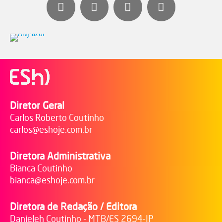
Diretor Geral
Carlos Roberto Coutinho
carlos@eshoje.com.br
Diretora Administrativa
Bianca Coutinho
bianca@eshoje.com.br
Diretora de Redação / Editora
Danieleh Coutinho - MTB/ES 2694-JP