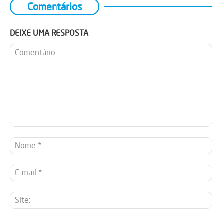
Comentários
DEIXE UMA RESPOSTA
Comentário:
No
E-
mai
Sit