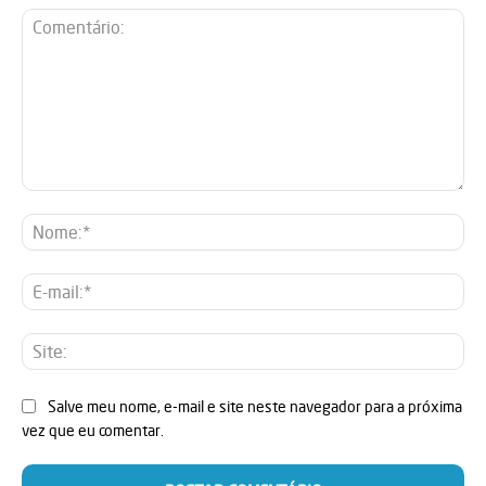
Comentário:
No
E-
mai
Sit
Salve meu nome, e-mail e site neste navegador para a próxima
vez que eu comentar.