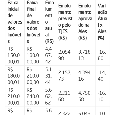
Faixa
Faixa
Emo
Emolu
Emolu
Vari
inicial
final
lum
mento
mento
ação
de
de
ent
previst
aprova
Atua
valores
valore
o
o pelo
do na
l x
dos
s dos
atu
TJES
Ales
Ales
imóvei
imóvei
al
(R$)
(R$)
(%)
s
s
(R$)
R$
R$
4.4
2.054,
3.718,
-16,
150.0
180.0
67,
98
13
80
00,01
00,00
42
R$
R$
5.1
2.157,
4.394,
-14,
180.0
210.0
31,
73
16
40
00,01
00,00
44
R$
R$
5.6
2.211,
4.750,
-16,
210.0
240.0
62,
68
58
10
00,01
00,00
62
R$
R$
5.6
2.322,
5.043,
-10,