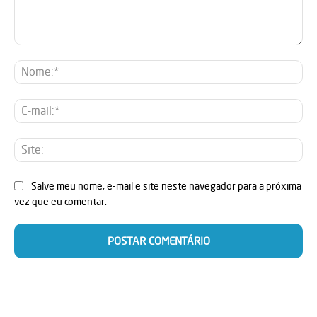
Comentário:
No
E-
mai
Sit
Salve meu nome, e-mail e site neste navegador para a próxima
vez que eu comentar.