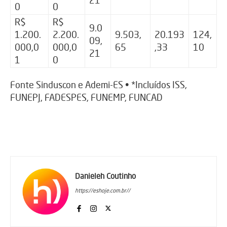
0
0
R$
R$
9.0
1.200.
2.200.
9.503,
20.193
124,
09,
000,0
000,0
65
,33
10
21
1
0
Fonte Sinduscon e Ademi-ES • *Incluídos ISS,
FUNEPJ, FADESPES, FUNEMP, FUNCAD
Danieleh Coutinho
https://eshoje.com.br//