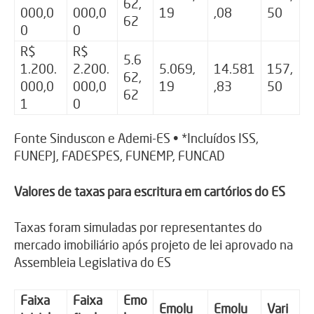
62,
000,0
000,0
19
,08
50
62
0
0
R$
R$
5.6
1.200.
2.200.
5.069,
14.581
157,
62,
000,0
000,0
19
,83
50
62
1
0
Fonte Sinduscon e Ademi-ES • *Incluídos ISS,
FUNEPJ, FADESPES, FUNEMP, FUNCAD
Valores de taxas para escritura em cartórios do ES
Taxas foram simuladas por representantes do
mercado imobiliário após projeto de lei aprovado na
Assembleia Legislativa do ES
Faixa
Faixa
Emo
Emolu
Emolu
Vari