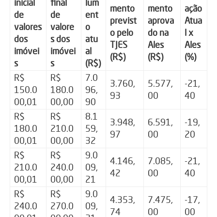
inicial
final
lum
mento
mento
ação
de
de
ent
previst
aprova
Atua
valores
valore
o
o pelo
do na
l x
dos
s dos
atu
TJES
Ales
Ales
imóvei
imóvei
al
(R$)
(R$)
(%)
s
s
(R$)
R$
R$
7.0
3.760,
5.577,
-21,
150.0
180.0
96,
93
00
40
00,01
00,00
90
R$
R$
8.1
3.948,
6.591,
-19,
180.0
210.0
59,
97
00
20
00,01
00,00
32
R$
R$
9.0
4.146,
7.085,
-21,
210.0
240.0
09,
42
00
40
00,01
00,00
21
R$
R$
9.0
4.353,
7.475,
-17,
240.0
270.0
09,
74
00
00