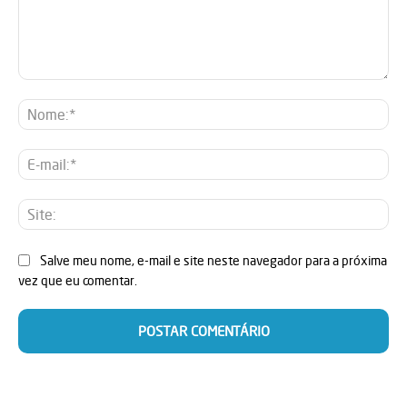
Comentário:
No
E-
mai
Sit
Salve meu nome, e-mail e site neste navegador para a próxima
vez que eu comentar.