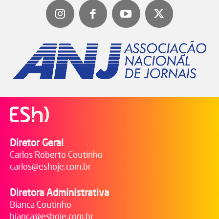
Diretor Geral
Carlos Roberto Coutinho
carlos@eshoje.com.br
Diretora Administrativa
Bianca Coutinho
bianca@eshoje.com.br