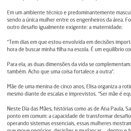
Em um ambiente técnico e predominantemente masculino
sendo a única mulher entre os engenheiros da área. Fo
outro desafio igualmente exigente: a maternidade.
“Tem dias em que estou envolvida em decisões import
hora de buscar minha filha na escola. É um equilíbrio co
Para ela, as duas dimensões da vida se complementam.
também. Acho que uma coisa fortalece a outra”.
Mãe de uma menina de cinco anos, Elisa organiza a ro
mesmo diante de escalas e imprevistos. “Ser mãe é equil
Neste Dia das Mães, histórias como as de Ana Paula, S
ponto em comum: a capacidade de transformar desafio
operando sistemas essenciais, essas mulheres mostra
que move negócios, decisões e mudanças — dentro e fo