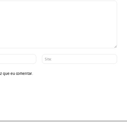
E-
Site:
mail:*
ez que eu comentar.