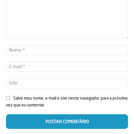
Comentário:
No
E-
mai
Sit
Salve meu nome, e-mail e site neste navegador para a próxima
vez que eu comentar.