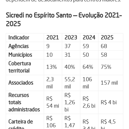
Sicredi no Espírito Santo — Evolução 2021–
2025
Indicador
2021
2023
2024
2025
Agências
9
37
59
68
Municípios
10
31
50
58
Cobertura
13%
40%
64%
75%
territorial
2,3
55,2
106
Associados
157 mil
mil
mil
mil
Recursos
R$
R$
R$
totais
1,26
R$ 4 bi
54 mi
2,6 bi
administrados
bi
R$
R$
Carteira de
R$
R$ 4,5
106
1,47
crédito
3,4 bi
bi