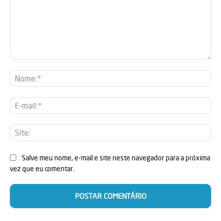
Comentário:
No
E-
mai
Sit
Salve meu nome, e-mail e site neste navegador para a próxima
vez que eu comentar.