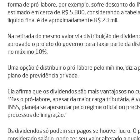
forma de pró-labore, por exemplo, sofre desconto do 
estimado em cerca de R$ 5.800, considerando a tabela
líquido final é de aproximadamente R$ 23 mil.
Na retirada do mesmo valor via distribuição de dividen
aprovado o projeto do governo para taxar parte da distr
no máximo 10%.
Uma opção é distribuir o pró-labore pelo mínimo, diz a
plano de previdência privada.
Ela afirma que os dividendos são mais vantajosos no c
“Mas o pró-labore, apesar da maior carga tributária, é 
INSS, planeja se aposentar pelo regime oficial ou prec
processos de imigração.”
Os dividendos só podem ser pagos se houver lucro. O pr
considerado salário, pode ter seu valor alterado a qua