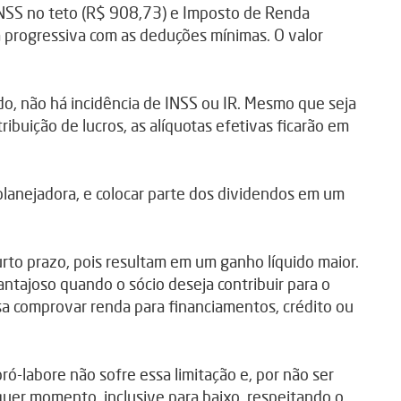
INSS no teto (R$ 908,73) e Imposto de Renda
 progressiva com as deduções mínimas. O valor
do, não há incidência de INSS ou IR. Mesmo que seja
ibuição de lucros, as alíquotas efetivas ficarão em
 planejadora, e colocar parte dos dividendos em um
urto prazo, pois resultam em um ganho líquido maior.
vantajoso quando o sócio deseja contribuir para o
isa comprovar renda para financiamentos, crédito ou
ó-labore não sofre essa limitação e, por não ser
lquer momento, inclusive para baixo, respeitando o