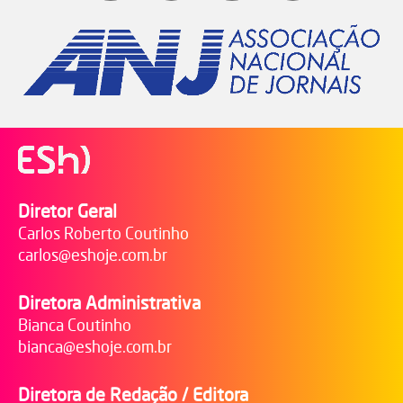
Diretor Geral
Carlos Roberto Coutinho
carlos@eshoje.com.br
Diretora Administrativa
Bianca Coutinho
bianca@eshoje.com.br
Diretora de Redação / Editora