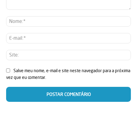
Comentário:
No
E-
mai
Sit
Salve meu nome, e-mail e site neste navegador para a próxima
vez que eu comentar.