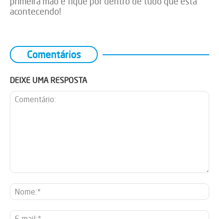
primeira mão e fique por dentro de tudo que está
acontecendo!
Comentários
DEIXE UMA RESPOSTA
Comentário:
No
E-