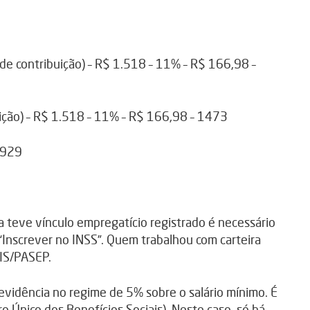
de contribuição) – R$ 1.518 – 11% – R$ 166,98 –
ição) – R$ 1.518 – 11% – R$ 166,98 – 1473
1929
teve vínculo empregatício registrado é necessário
 “Inscrever no INSS”. Quem trabalhou com carteira
IS/PASEP.
evidência no regime de 5% sobre o salário mínimo. É
ro Único dos Benefícios Sociais). Neste caso, só há