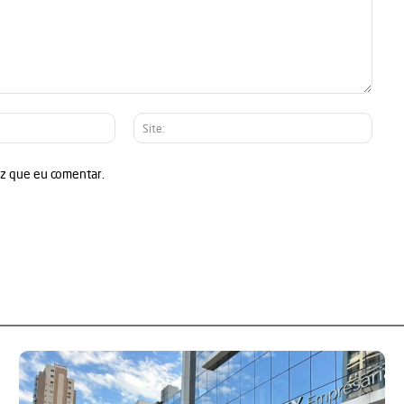
E-
Site:
mail:*
ez que eu comentar.