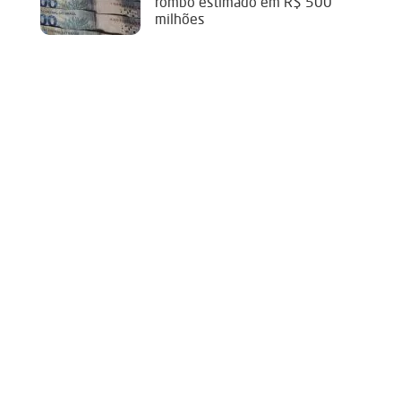
rombo estimado em R$ 500
milhões