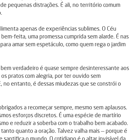
de pequenas distrações. É ali, no território comum
.
alimenta apenas de experiências sublimes. O Céu
 bem-feita, uma promessa cumprida sem alarde. É nas
a para amar sem espetáculo, como quem rega o jardim
 bem verdadeiro é quase sempre desinteressante aos
os pratos com alegria, por ter ouvido sem
E, no entanto, é dessas miudezas que se constrói o
 obrigados a recomeçar sempre, mesmo sem aplausos.
mos esforços discretos. É uma espécie de martírio
ísmo e reduzir a soberba com o trabalho bem acabado.
 tanto quanto a oração. Talvez valha mais — porque é
 santifica o mundo. O cotidiano é o altar invisível da