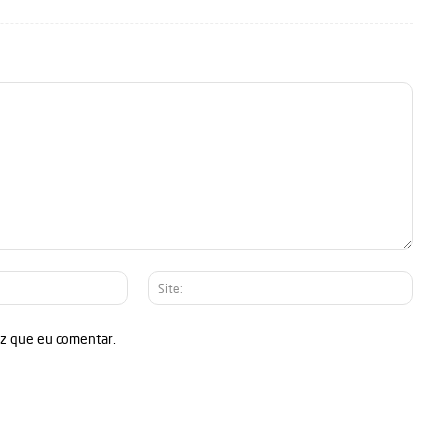
E-
Site:
mail:*
ez que eu comentar.