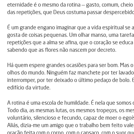
eternidade é o mesmo da rotina — gasto, comum, cheio 
das repetições, que Deus costuma passar despercebido
É um grande engano imaginar que a vida espiritual se 
gosta de coisas pequenas. Um olhar manso, uma tarefa
repetições que a alma se afina, que o coração se educ
sabendo que as flores não nascem por decreto.
Há quem espere grandes ocasiões para ser bom. Mas o
olhos do mundo. Ninguém faz manchete por ter lavado 
interromper, por ter deixado o último pedaço de bolo. 
edifício da virtude.
A rotina é uma escola de humildade. É nela que somos
Todo dia, as mesmas lutas, os mesmos tropeços, os mes
voluntário, silencioso e fecundo, capaz de moer o ego
Aliás, dizia-me um amigo que o trabalho bem feito vale
oração feita com o corpo, com o cansaço, com o suor que