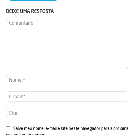
DEIXE UMA RESPOSTA
Comentário:
No
E-
mai
Sit
Salve meu nome, e-mail e site neste navegador para a próxima
vez que eu comentar.