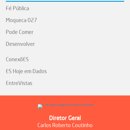
Fé Pública
Moqueca 027
Pode Comer
Desenvolver
ConexõES
ES Hoje em Dados
EntreVistas
Diretor Geral
Carlos Roberto Coutinho