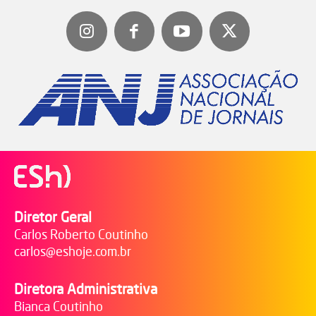
Diretor Geral
Carlos Roberto Coutinho
carlos@eshoje.com.br
Diretora Administrativa
Bianca Coutinho