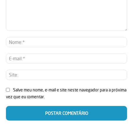
Comentário:
No
E-
mai
Sit
Salve meu nome, e-mail e site neste navegador para a próxima
vez que eu comentar.