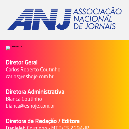
Diretor Geral
Carlos Roberto Coutinho
carlos@eshoje.com.br
Diretora Administrativa
Bianca Coutinho
bianca@eshoje.com.br
Diretora de Redação / Editora
Danieleh Coutinho - MTB/ES 2694-JP