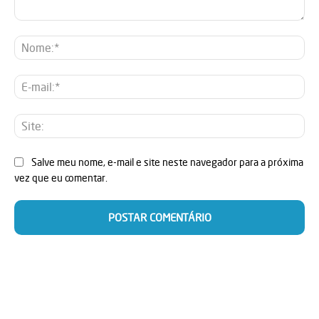
Comentário:
No
E-
mai
Sit
Salve meu nome, e-mail e site neste navegador para a próxima
vez que eu comentar.