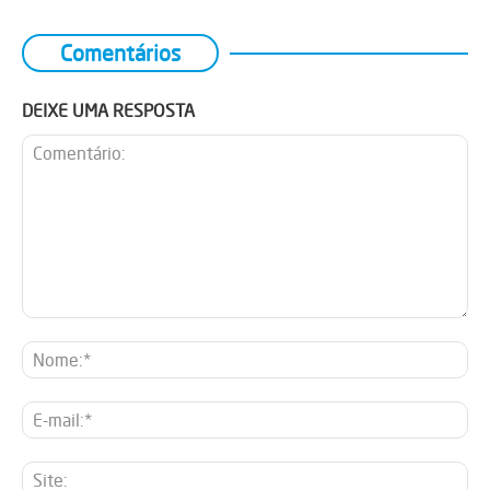
Comentários
DEIXE UMA RESPOSTA
Comentário:
No
E-
mai
Sit