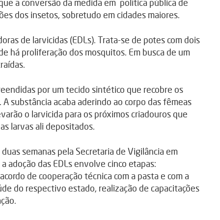
que a conversão da medida em política pública de
ções dos insetos, sobretudo em cidades maiores.
ras de larvicidas (EDLs). Trata-se de potes com dois
onde há proliferação dos mosquitos. Em busca de um
raídas.
reendidas por um tecido sintético que recobre os
o. A substância acaba aderindo ao corpo das fêmeas
arão o larvicida para os próximos criadouros que
s larvas ali depositados.
 duas semanas pela Secretaria de Vigilância em
 a adoção das EDLs envolve cinco etapas:
 acordo de cooperação técnica com a pasta e com a
aúde do respectivo estado, realização de capacitações
ção.