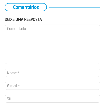
Comentários
DEIXE UMA RESPOSTA
Comentário:
No
E-
mai
Sit