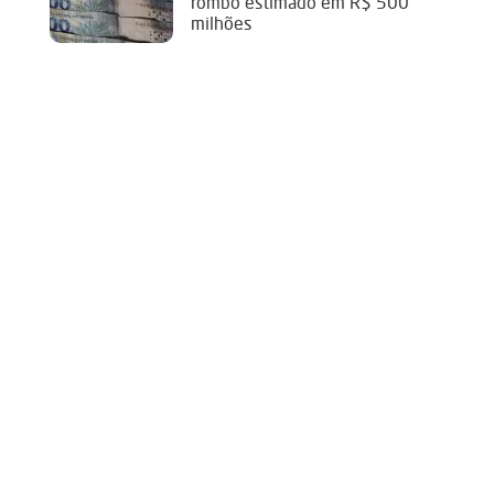
rombo estimado em R$ 500
milhões