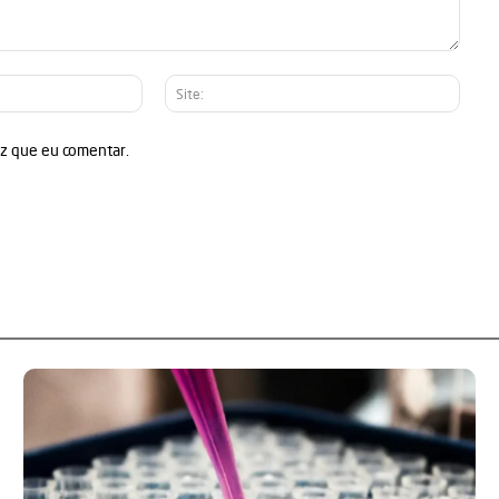
E-
Site:
mail:*
ez que eu comentar.